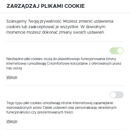
ZARZĄDZAJ PLIKAMI COOKIE
USTAWIENIA REGIONALNE
International shipping available
|
Translate to English
Szanujemy Twoją prywatność. Możesz zmienić ustawienia
Lokalizacja
cookies lub zaakceptować je wszystkie. W dowolnym
momencie możesz dokonać zmiany swoich ustawień.
Polska
Język
polski
Niezbędne pliki cookies służą do prawidłowego funkcjonowania strony
internetowej i umożliwiają Ci komfortowe korzystanie z oferowanych przez
Waluta
nas usług.
Strona główna
Produkty
Króciec zaworu D32
Pliki cookies odpowiadają na podejmowane przez Ciebie działania w celu
Polski złoty (PLN)
Więcej
Króciec zaworu D32
m.in. dostosowania Twoich ustawień preferencji prywatności, logowania czy
wypełniania formularzy. Dzięki plikom cookies strona, z której korzystasz,
może działać bez zakłóceń.
ZAPISZ
Tego typu pliki cookies umożliwiają stronie internetowej zapamiętanie
wprowadzonych przez Ciebie ustawień oraz personalizację określonych
funkcjonalności czy prezentowanych treści.
Dzięki tym plikom cookies możemy zapewnić Ci większy komfort
Więcej
korzystania z funkcjonalności naszej strony poprzez dopasowanie jej do
Twoich indywidualnych preferencji. Wyrażenie zgody na funkcjonalne i