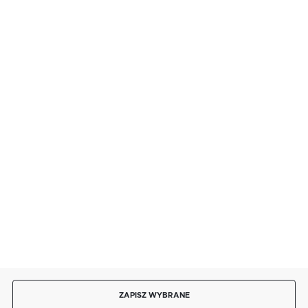
FORMULARZ KONTAKTOWY
BEZPIECZNE PŁATNOŚCI
SZYBKA DOSTAWA
DOŁĄCZ DO NAS
ZAPISZ WYBRANE