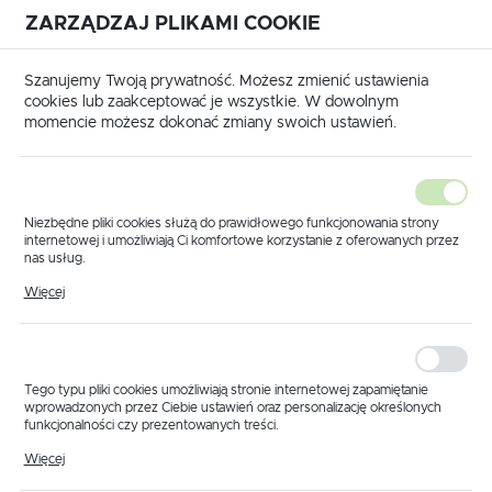
ZARZĄDZAJ PLIKAMI COOKIE
USTAWIENIA REGIONALNE
International shipping available
|
Translate to English
Szanujemy Twoją prywatność. Możesz zmienić ustawienia
Lokalizacja
cookies lub zaakceptować je wszystkie. W dowolnym
momencie możesz dokonać zmiany swoich ustawień.
Polska
Język
polski
Niezbędne pliki cookies służą do prawidłowego funkcjonowania strony
internetowej i umożliwiają Ci komfortowe korzystanie z oferowanych przez
Waluta
nas usług.
Strona główna
Produkty
Kryza 1.8
Pliki cookies odpowiadają na podejmowane przez Ciebie działania w celu
Polski złoty (PLN)
Więcej
Kryza 1.8
m.in. dostosowania Twoich ustawień preferencji prywatności, logowania czy
wypełniania formularzy. Dzięki plikom cookies strona, z której korzystasz,
może działać bez zakłóceń.
ZAPISZ
Tego typu pliki cookies umożliwiają stronie internetowej zapamiętanie
wprowadzonych przez Ciebie ustawień oraz personalizację określonych
funkcjonalności czy prezentowanych treści.
Dzięki tym plikom cookies możemy zapewnić Ci większy komfort
Więcej
korzystania z funkcjonalności naszej strony poprzez dopasowanie jej do
Twoich indywidualnych preferencji. Wyrażenie zgody na funkcjonalne i