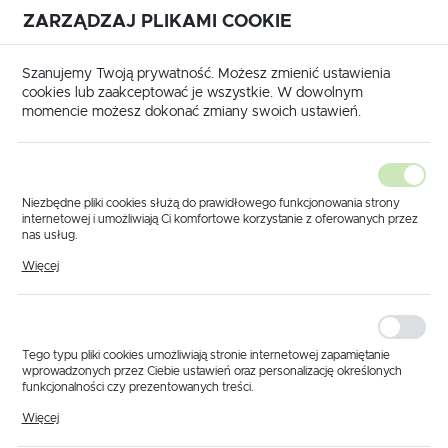
ZARZĄDZAJ PLIKAMI COOKIE
USTAWIENIA REGIONALNE
International shipping available
|
Translate to English
Szanujemy Twoją prywatność. Możesz zmienić ustawienia
Lokalizacja
cookies lub zaakceptować je wszystkie. W dowolnym
momencie możesz dokonać zmiany swoich ustawień.
Polska
Język
polski
Niezbędne pliki cookies służą do prawidłowego funkcjonowania strony
internetowej i umożliwiają Ci komfortowe korzystanie z oferowanych przez
Waluta
nas usług.
ona główna
Produkty
Nakrętka oprawy 3/8" czerwona
Pliki cookies odpowiadają na podejmowane przez Ciebie działania w celu
Polski złoty (PLN)
Więcej
Nakrętka oprawy 3/8"
m.in. dostosowania Twoich ustawień preferencji prywatności, logowania czy
wypełniania formularzy. Dzięki plikom cookies strona, z której korzystasz,
może działać bez zakłóceń.
czerwona
ZAPISZ
Tego typu pliki cookies umożliwiają stronie internetowej zapamiętanie
wprowadzonych przez Ciebie ustawień oraz personalizację określonych
funkcjonalności czy prezentowanych treści.
Dzięki tym plikom cookies możemy zapewnić Ci większy komfort
Więcej
korzystania z funkcjonalności naszej strony poprzez dopasowanie jej do
Twoich indywidualnych preferencji. Wyrażenie zgody na funkcjonalne i