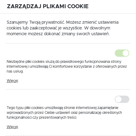
ZARZĄDZAJ PLIKAMI COOKIE
USTAWIENIA REGIONALNE
International shipping available
|
Translate to English
Szanujemy Twoją prywatność. Możesz zmienić ustawienia
Lokalizacja
cookies lub zaakceptować je wszystkie. W dowolnym
momencie możesz dokonać zmiany swoich ustawień.
Polska
Język
polski
Niezbędne pliki cookies służą do prawidłowego funkcjonowania strony
internetowej i umożliwiają Ci komfortowe korzystanie z oferowanych przez
Waluta
nas usług.
Strona główna
Produkty
Oring 20x4
Pliki cookies odpowiadają na podejmowane przez Ciebie działania w celu
Polski złoty (PLN)
Więcej
Oring 20x4
m.in. dostosowania Twoich ustawień preferencji prywatności, logowania czy
wypełniania formularzy. Dzięki plikom cookies strona, z której korzystasz,
może działać bez zakłóceń.
ZAPISZ
Tego typu pliki cookies umożliwiają stronie internetowej zapamiętanie
wprowadzonych przez Ciebie ustawień oraz personalizację określonych
funkcjonalności czy prezentowanych treści.
Dzięki tym plikom cookies możemy zapewnić Ci większy komfort
Więcej
korzystania z funkcjonalności naszej strony poprzez dopasowanie jej do
Twoich indywidualnych preferencji. Wyrażenie zgody na funkcjonalne i