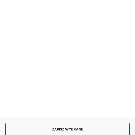
FORMULARZ KONTAKTOWY
BEZPIECZNE PŁATNOŚCI
SZYBKA DOSTAWA
DOŁĄCZ DO NAS
ZAPISZ WYBRANE