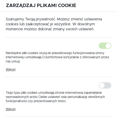
ZARZĄDZAJ PLIKAMI COOKIE
USTAWIENIA REGIONALNE
International shipping available
|
Translate to English
Szanujemy Twoją prywatność. Możesz zmienić ustawienia
Lokalizacja
cookies lub zaakceptować je wszystkie. W dowolnym
momencie możesz dokonać zmiany swoich ustawień.
Polska
Język
polski
Niezbędne pliki cookies służą do prawidłowego funkcjonowania strony
internetowej i umożliwiają Ci komfortowe korzystanie z oferowanych przez
Waluta
nas usług.
Strona główna
Produkty
Oring na korpus Alfa
Pliki cookies odpowiadają na podejmowane przez Ciebie działania w celu
Polski złoty (PLN)
Więcej
Oring na korpus Alfa
m.in. dostosowania Twoich ustawień preferencji prywatności, logowania czy
wypełniania formularzy. Dzięki plikom cookies strona, z której korzystasz,
może działać bez zakłóceń.
ZAPISZ
Tego typu pliki cookies umożliwiają stronie internetowej zapamiętanie
wprowadzonych przez Ciebie ustawień oraz personalizację określonych
funkcjonalności czy prezentowanych treści.
Dzięki tym plikom cookies możemy zapewnić Ci większy komfort
Więcej
korzystania z funkcjonalności naszej strony poprzez dopasowanie jej do
Twoich indywidualnych preferencji. Wyrażenie zgody na funkcjonalne i