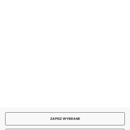
BEZPIECZNE PŁATNOŚCI
SZYBKA DOSTAWA
DOŁĄCZ DO NAS
ZAPISZ WYBRANE