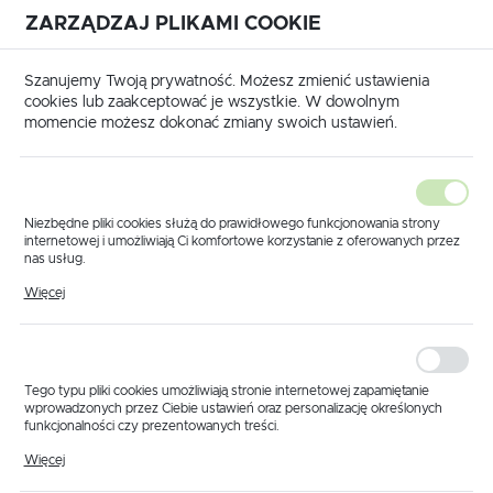
ZARZĄDZAJ PLIKAMI COOKIE
USTAWIENIA REGIONALNE
International shipping available
|
Translate to English
Szanujemy Twoją prywatność. Możesz zmienić ustawienia
Lokalizacja
cookies lub zaakceptować je wszystkie. W dowolnym
momencie możesz dokonać zmiany swoich ustawień.
Polska
Język
polski
Niezbędne pliki cookies służą do prawidłowego funkcjonowania strony
internetowej i umożliwiają Ci komfortowe korzystanie z oferowanych przez
Waluta
nas usług.
Produkty
Przepływomierz ORION 463 10-200 l/min 40 bar
Pliki cookies odpowiadają na podejmowane przez Ciebie działania w celu
Polski złoty (PLN)
Więcej
Przepływomierz ORION
m.in. dostosowania Twoich ustawień preferencji prywatności, logowania czy
wypełniania formularzy. Dzięki plikom cookies strona, z której korzystasz,
może działać bez zakłóceń.
463 10-200 l/min 40
ZAPISZ
bar
Tego typu pliki cookies umożliwiają stronie internetowej zapamiętanie
wprowadzonych przez Ciebie ustawień oraz personalizację określonych
funkcjonalności czy prezentowanych treści.
Dzięki tym plikom cookies możemy zapewnić Ci większy komfort
Więcej
korzystania z funkcjonalności naszej strony poprzez dopasowanie jej do
PROMOCJA
Twoich indywidualnych preferencji. Wyrażenie zgody na funkcjonalne i