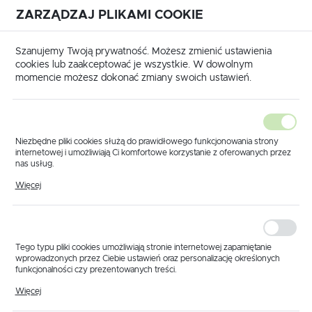
ZARZĄDZAJ PLIKAMI COOKIE
USTAWIENIA REGIONALNE
International shipping available
|
Translate to English
Szanujemy Twoją prywatność. Możesz zmienić ustawienia
Lokalizacja
cookies lub zaakceptować je wszystkie. W dowolnym
momencie możesz dokonać zmiany swoich ustawień.
Polska
Język
polski
Niezbędne pliki cookies służą do prawidłowego funkcjonowania strony
internetowej i umożliwiają Ci komfortowe korzystanie z oferowanych przez
Waluta
nas usług.
Produkty
Przepływomierz WOLF 463 10-200 l/min 40 bar
Pliki cookies odpowiadają na podejmowane przez Ciebie działania w celu
Polski złoty (PLN)
Więcej
Przepływomierz WOLF
m.in. dostosowania Twoich ustawień preferencji prywatności, logowania czy
wypełniania formularzy. Dzięki plikom cookies strona, z której korzystasz,
może działać bez zakłóceń.
463 10-200 l/min 40
ZAPISZ
bar
Tego typu pliki cookies umożliwiają stronie internetowej zapamiętanie
wprowadzonych przez Ciebie ustawień oraz personalizację określonych
funkcjonalności czy prezentowanych treści.
Dzięki tym plikom cookies możemy zapewnić Ci większy komfort
Więcej
korzystania z funkcjonalności naszej strony poprzez dopasowanie jej do
Twoich indywidualnych preferencji. Wyrażenie zgody na funkcjonalne i