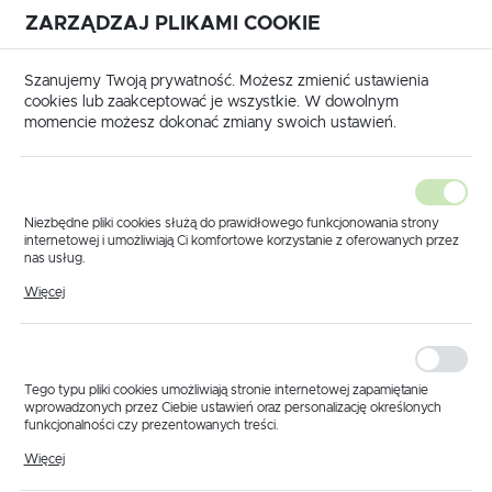
ZARZĄDZAJ PLIKAMI COOKIE
USTAWIENIA REGIONALNE
International shipping available
|
Translate to English
Szanujemy Twoją prywatność. Możesz zmienić ustawienia
Lokalizacja
cookies lub zaakceptować je wszystkie. W dowolnym
momencie możesz dokonać zmiany swoich ustawień.
Polska
Język
polski
Niezbędne pliki cookies służą do prawidłowego funkcjonowania strony
internetowej i umożliwiają Ci komfortowe korzystanie z oferowanych przez
Waluta
nas usług.
Strona główna
Produkty
Przetyczka T5
Pliki cookies odpowiadają na podejmowane przez Ciebie działania w celu
Polski złoty (PLN)
Więcej
Przetyczka T5
m.in. dostosowania Twoich ustawień preferencji prywatności, logowania czy
wypełniania formularzy. Dzięki plikom cookies strona, z której korzystasz,
może działać bez zakłóceń.
ZAPISZ
Tego typu pliki cookies umożliwiają stronie internetowej zapamiętanie
wprowadzonych przez Ciebie ustawień oraz personalizację określonych
funkcjonalności czy prezentowanych treści.
Dzięki tym plikom cookies możemy zapewnić Ci większy komfort
Więcej
korzystania z funkcjonalności naszej strony poprzez dopasowanie jej do
Twoich indywidualnych preferencji. Wyrażenie zgody na funkcjonalne i