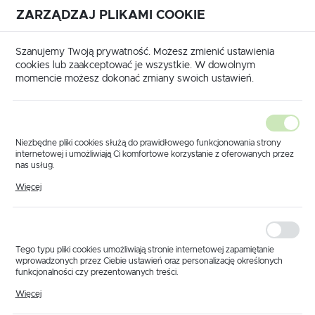
ZARZĄDZAJ PLIKAMI COOKIE
USTAWIENIA REGIONALNE
International shipping available
|
Translate to English
Szanujemy Twoją prywatność. Możesz zmienić ustawienia
Lokalizacja
cookies lub zaakceptować je wszystkie. W dowolnym
momencie możesz dokonać zmiany swoich ustawień.
Polska
Język
polski
Niezbędne pliki cookies służą do prawidłowego funkcjonowania strony
internetowej i umożliwiają Ci komfortowe korzystanie z oferowanych przez
Waluta
nas usług.
Strona główna
Produkty
Rozdzielacz 5 sekcji BASIC
Pliki cookies odpowiadają na podejmowane przez Ciebie działania w celu
Polski złoty (PLN)
Więcej
Rozdzielacz 5 sekcji
m.in. dostosowania Twoich ustawień preferencji prywatności, logowania czy
wypełniania formularzy. Dzięki plikom cookies strona, z której korzystasz,
może działać bez zakłóceń.
BASIC
ZAPISZ
Tego typu pliki cookies umożliwiają stronie internetowej zapamiętanie
wprowadzonych przez Ciebie ustawień oraz personalizację określonych
funkcjonalności czy prezentowanych treści.
Dzięki tym plikom cookies możemy zapewnić Ci większy komfort
Więcej
korzystania z funkcjonalności naszej strony poprzez dopasowanie jej do
Twoich indywidualnych preferencji. Wyrażenie zgody na funkcjonalne i