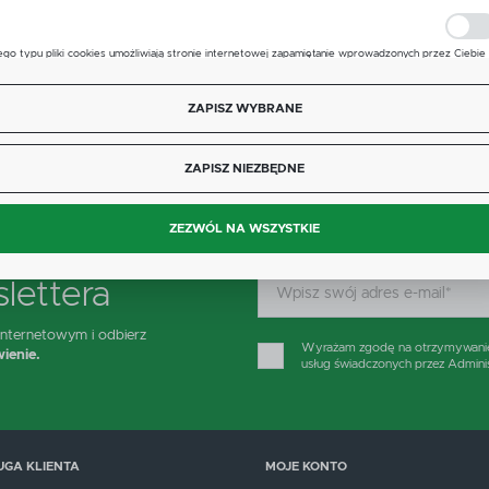
polski
Waluta
ego typu pliki cookies umożliwiają stronie internetowej zapamiętanie wprowadzonych przez Ciebie
stawień oraz personalizację określonych funkcjonalności czy prezentowanych treści.
Polski złoty (PLN)
PARAMETR
WARTOŚĆ
zięki tym plikom cookies możemy zapewnić Ci większy komfort korzystania z funkcjonalności nasze
ięcej
trony poprzez dopasowanie jej do Twoich indywidualnych preferencji. Wyrażenie zgody na
ZAPISZ WYBRANE
unkcjonalne i personalizacyjne pliki cookies gwarantuje dostępność większej ilości funkcji na stronie.
Producent
TEEJET
ZAPISZ
ZAPISZ NIEZBĘDNE
nalityczne pliki cookies pomagają nam rozwijać się i dostosowywać do Twoich potrzeb.
ookies analityczne pozwalają na uzyskanie informacji w zakresie wykorzystywania witryny
ięcej
nternetowej, miejsca oraz częstotliwości, z jaką odwiedzane są nasze serwisy www. Dane pozwalaj
ZEZWÓL NA WSZYSTKIE
am na ocenę naszych serwisów internetowych pod względem ich popularności wśród użytkownikó
gromadzone informacje są przetwarzane w formie zanonimizowanej. Wyrażenie zgody na analitycz
liki cookies gwarantuje dostępność wszystkich funkcjonalności.
lettera
zięki reklamowym plikom cookies prezentujemy Ci najciekawsze informacje i aktualności na stronac
aszych partnerów.
 internetowym i odbierz
romocyjne pliki cookies służą do prezentowania Ci naszych komunikatów na podstawie analizy
Wyrażam zgodę na otrzymywanie d
ięcej
ienie.
woich upodobań oraz Twoich zwyczajów dotyczących przeglądanej witryny internetowej. Treści
usług świadczonych przez Admini
romocyjne mogą pojawić się na stronach podmiotów trzecich lub firm będących naszymi partneram
raz innych dostawców usług. Firmy te działają w charakterze pośredników prezentujących nasze
reści w postaci wiadomości, ofert, komunikatów mediów społecznościowych.
UGA KLIENTA
MOJE KONTO