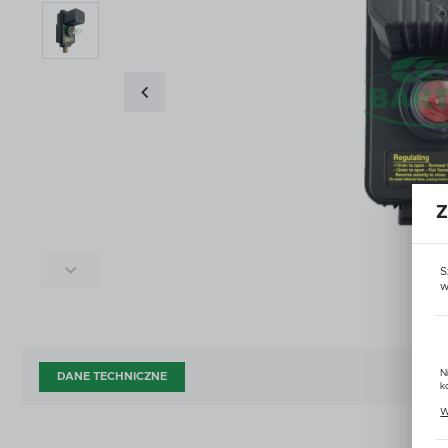
ŚRODKI DO CZYSZCZENIA I KONSERWACJI
ZŁĄ
ŚRODKI DO CZYSZCZENIA I KONSERWACJI
ZŁĄ
DOD
AKCESORIA ZAWORÓW KULOWYCH
OPR
DOD
AKCESORIA ZAWORÓW KULOWYCH
OPR
CZĘŚCI WG PRODUCENTA
OUT
CZĘŚCI WG PRODUCENTA
OUT
Z
S
w
N
DANE TECHNICZNE
k
P
W
u
z