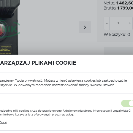
Netto:
1 462,60
CZKI
MIARKI I KUBKI KALIBRA
Brutto:
1 799,0
CZKI
MIARKI I KUBKI KALIBRA
ATKOWE WYPOSAŻENIE
PRZEKŁADNIE
YSKIWACZA
W koszyku:
0
ATKOWE WYPOSAŻENIE
PRZEKŁADNIE
YSKIWACZA
LET
LET
ARZĄDZAJ PLIKAMI COOKIE
zanujemy Twoją prywatność. Możesz zmienić ustawienia cookies lub zaakceptować je
Dodaj do scho
szystkie. W dowolnym momencie możesz dokonać zmiany swoich ustawień.
USTAWIENIA REGIONALNE
Lokalizacja
iezbędne pliki cookies służą do prawidłowego funkcjonowania strony internetowej i umożliwiają Ci
Polska
omfortowe korzystanie z oferowanych przez nas usług.
liki cookies odpowiadają na podejmowane przez Ciebie działania w celu m.in. dostosowania Twoich
ięcej
Dane techniczne
stawień preferencji prywatności, logowania czy wypełniania formularzy. Dzięki plikom cookies stron
Język
 której korzystasz, może działać bez zakłóceń.