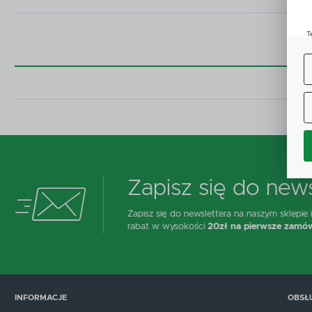
T
u
D
W
s
f
A
C
W
i
n
Z
p
Zapisz się do news
D
n
Zapisz się do newslettera na naszym sklepie
P
W
rabat w wysokości
20zł na pierwsze zamów
T
p
o
t
INFORMACJE
OBSŁ