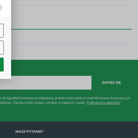
j
ą
w.
ne
ZAPISZ SIĘ
h
rogą elektroniczną na wskazany przeze mnie adres e-mail informacji dotyczących
stratora. Zgoda może zostać cofnięta w każdym czasie.
Polityka prywatności
*
i
MASZ PYTANIE?