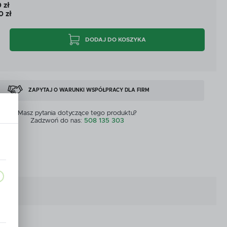
 zł
CYJNE
PRZEPŁYWOMIERZE I CZUJNIKI
0 zł
CYJNE
PRZEPŁYWOMIERZE I CZUJNIKI
DODAJ DO KOSZYKA
MASZYNY DOSTĘPNE OD RĘKI
ZOBACZ WSZYSTKICH
MASZYNY DOSTĘPNE OD RĘKI
ZAPYTAJ O WARUNKI WSPÓŁPRACY DLA FIRM
Masz pytania dotyczące tego produktu?
Zadzwoń do nas:
508 135 303
wka
a,