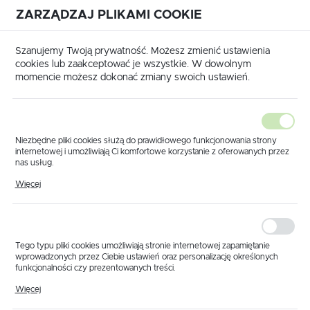
ZARZĄDZAJ PLIKAMI COOKIE
USTAWIENIA REGIONALNE
International shipping available
|
Translate to English
Szanujemy Twoją prywatność. Możesz zmienić ustawienia
Lokalizacja
cookies lub zaakceptować je wszystkie. W dowolnym
momencie możesz dokonać zmiany swoich ustawień.
Polska
Język
polski
Niezbędne pliki cookies służą do prawidłowego funkcjonowania strony
internetowej i umożliwiają Ci komfortowe korzystanie z oferowanych przez
Waluta
nas usług.
Strona główna
Produkty
Sprężyna regulująca ciśnienie
Pliki cookies odpowiadają na podejmowane przez Ciebie działania w celu
Polski złoty (PLN)
Więcej
Sprężyna regulująca
m.in. dostosowania Twoich ustawień preferencji prywatności, logowania czy
wypełniania formularzy. Dzięki plikom cookies strona, z której korzystasz,
może działać bez zakłóceń.
ciśnienie
ZAPISZ
Tego typu pliki cookies umożliwiają stronie internetowej zapamiętanie
wprowadzonych przez Ciebie ustawień oraz personalizację określonych
funkcjonalności czy prezentowanych treści.
Dzięki tym plikom cookies możemy zapewnić Ci większy komfort
Więcej
korzystania z funkcjonalności naszej strony poprzez dopasowanie jej do
Twoich indywidualnych preferencji. Wyrażenie zgody na funkcjonalne i