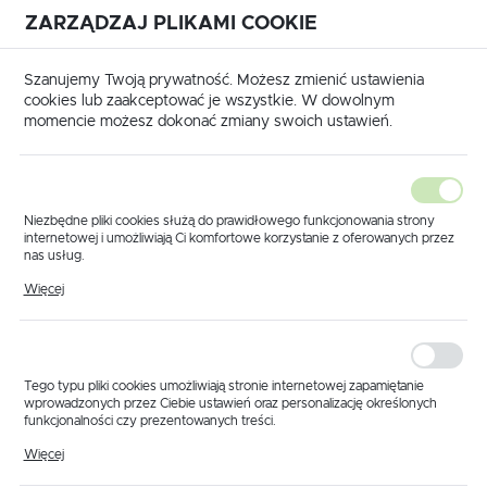
ZARZĄDZAJ PLIKAMI COOKIE
USTAWIENIA REGIONALNE
International shipping available
|
Translate to English
Szanujemy Twoją prywatność. Możesz zmienić ustawienia
Lokalizacja
cookies lub zaakceptować je wszystkie. W dowolnym
momencie możesz dokonać zmiany swoich ustawień.
Polska
Język
polski
Niezbędne pliki cookies służą do prawidłowego funkcjonowania strony
internetowej i umożliwiają Ci komfortowe korzystanie z oferowanych przez
Waluta
nas usług.
główna
Produkty
Uchwyt mocujący oprawę rozpylacza
Pliki cookies odpowiadają na podejmowane przez Ciebie działania w celu
Polski złoty (PLN)
Więcej
Uchwyt mocujący
m.in. dostosowania Twoich ustawień preferencji prywatności, logowania czy
wypełniania formularzy. Dzięki plikom cookies strona, z której korzystasz,
może działać bez zakłóceń.
oprawę rozpylacza
ZAPISZ
Tego typu pliki cookies umożliwiają stronie internetowej zapamiętanie
wprowadzonych przez Ciebie ustawień oraz personalizację określonych
funkcjonalności czy prezentowanych treści.
Dzięki tym plikom cookies możemy zapewnić Ci większy komfort
Więcej
korzystania z funkcjonalności naszej strony poprzez dopasowanie jej do
Twoich indywidualnych preferencji. Wyrażenie zgody na funkcjonalne i