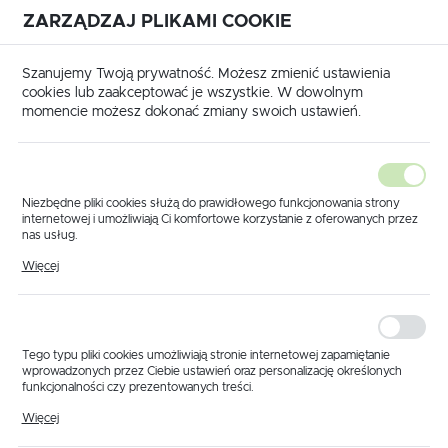
ZARZĄDZAJ PLIKAMI COOKIE
USTAWIENIA REGIONALNE
International shipping available
|
Translate to English
Szanujemy Twoją prywatność. Możesz zmienić ustawienia
Lokalizacja
cookies lub zaakceptować je wszystkie. W dowolnym
momencie możesz dokonać zmiany swoich ustawień.
Polska
Język
polski
Niezbędne pliki cookies służą do prawidłowego funkcjonowania strony
internetowej i umożliwiają Ci komfortowe korzystanie z oferowanych przez
Waluta
nas usług.
Strona główna
Produkty
Uszczelka Alfa
Pliki cookies odpowiadają na podejmowane przez Ciebie działania w celu
Polski złoty (PLN)
Więcej
Uszczelka Alfa
m.in. dostosowania Twoich ustawień preferencji prywatności, logowania czy
wypełniania formularzy. Dzięki plikom cookies strona, z której korzystasz,
może działać bez zakłóceń.
ZAPISZ
Tego typu pliki cookies umożliwiają stronie internetowej zapamiętanie
wprowadzonych przez Ciebie ustawień oraz personalizację określonych
funkcjonalności czy prezentowanych treści.
Dzięki tym plikom cookies możemy zapewnić Ci większy komfort
Więcej
korzystania z funkcjonalności naszej strony poprzez dopasowanie jej do
Twoich indywidualnych preferencji. Wyrażenie zgody na funkcjonalne i