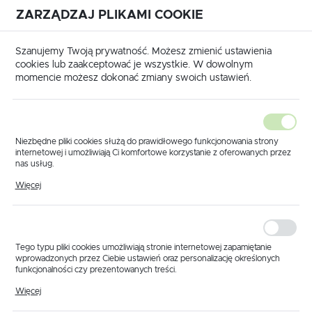
ZARZĄDZAJ PLIKAMI COOKIE
USTAWIENIA REGIONALNE
International shipping available
|
Translate to English
Szanujemy Twoją prywatność. Możesz zmienić ustawienia
Lokalizacja
cookies lub zaakceptować je wszystkie. W dowolnym
momencie możesz dokonać zmiany swoich ustawień.
Polska
Język
polski
Niezbędne pliki cookies służą do prawidłowego funkcjonowania strony
internetowej i umożliwiają Ci komfortowe korzystanie z oferowanych przez
Waluta
nas usług.
Strona główna
Produkty
Uszczelka RAU
Pliki cookies odpowiadają na podejmowane przez Ciebie działania w celu
Polski złoty (PLN)
Więcej
Uszczelka RAU
m.in. dostosowania Twoich ustawień preferencji prywatności, logowania czy
wypełniania formularzy. Dzięki plikom cookies strona, z której korzystasz,
może działać bez zakłóceń.
ZAPISZ
Tego typu pliki cookies umożliwiają stronie internetowej zapamiętanie
wprowadzonych przez Ciebie ustawień oraz personalizację określonych
funkcjonalności czy prezentowanych treści.
Dzięki tym plikom cookies możemy zapewnić Ci większy komfort
Więcej
korzystania z funkcjonalności naszej strony poprzez dopasowanie jej do
Twoich indywidualnych preferencji. Wyrażenie zgody na funkcjonalne i