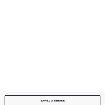
FORMULARZ KONTAKTOWY
BEZPIECZNE PŁATNOŚCI
SZYBKA DOSTAWA
DOŁĄCZ DO NAS
ZAPISZ WYBRANE