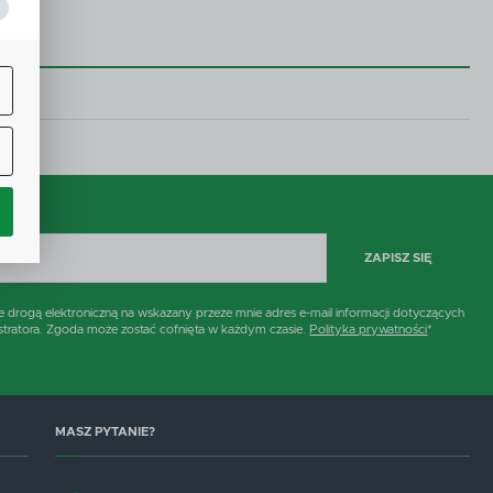
j
ą
w.
ne
ZAPISZ SIĘ
h
rogą elektroniczną na wskazany przeze mnie adres e-mail informacji dotyczących
stratora. Zgoda może zostać cofnięta w każdym czasie.
Polityka prywatności
*
i
MASZ PYTANIE?