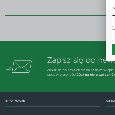
T
u
D
W
s
f
A
C
W
i
n
Z
Zapisz się do news
p
D
Zapisz się do newslettera na naszym sklepie
n
rabat w wysokości
20zł na pierwsze zamów
P
W
T
p
o
t
INFORMACJE
OBSŁ