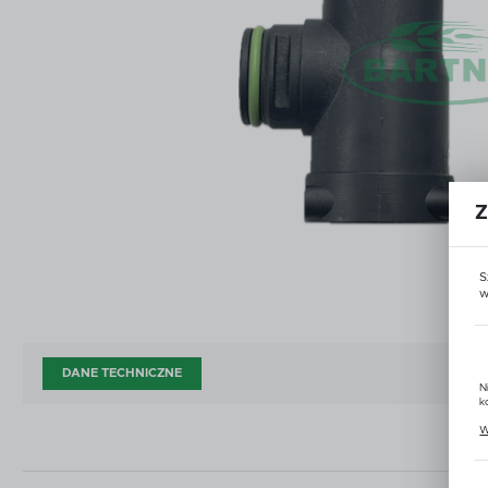
ŚRODKI DO CZYSZCZENIA I KONSERWACJI
ZŁĄ
ŚRODKI DO CZYSZCZENIA I KONSERWACJI
ZŁĄ
DOD
AKCESORIA ZAWORÓW KULOWYCH
OPR
DOD
AKCESORIA ZAWORÓW KULOWYCH
OPR
CZĘŚCI WG PRODUCENTA
OUT
Z
CZĘŚCI WG PRODUCENTA
OUT
S
w
DANE TECHNICZNE
N
k
P
W
u
z