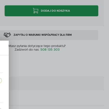
CYJNE
PRZEPŁYWOMIERZE I CZUJNIKI
DODAJ DO KOSZYKA
CYJNE
PRZEPŁYWOMIERZE I CZUJNIKI
MASZYNY DOSTĘPNE OD RĘKI
ZOBACZ WSZYSTKICH
MASZYNY DOSTĘPNE OD RĘKI
ZAPYTAJ O WARUNKI WSPÓŁPRACY DLA FIRM
Masz pytania dotyczące tego produktu?
Zadzwoń do nas:
508 135 303
wka
a,