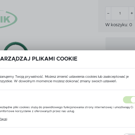
CZKI
MIARKI I KUBKI KALIBRA
CZKI
MIARKI I KUBKI KALIBRA
ATKOWE WYPOSAŻENIE
W koszyku:
0
PRZEKŁADNIE
YSKIWACZA
ATKOWE WYPOSAŻENIE
PRZEKŁADNIE
YSKIWACZA
LET
ROZWADNIACZE
ARZĄDZAJ PLIKAMI COOKIE
LET
ROZWADNIACZE
Dodaj do scho
zanujemy Twoją prywatność. Możesz zmienić ustawienia cookies lub zaakceptować je
szystkie. W dowolnym momencie możesz dokonać zmiany swoich ustawień.
USTAWIENIA REGIONALNE
Lokalizacja
iezbędne pliki cookies służą do prawidłowego funkcjonowania strony internetowej i umożliwiają Ci
Polska
omfortowe korzystanie z oferowanych przez nas usług.
Dane techniczne
liki cookies odpowiadają na podejmowane przez Ciebie działania w celu m.in. dostosowania Twoich
ięcej
stawień preferencji prywatności, logowania czy wypełniania formularzy. Dzięki plikom cookies stron
Język
 której korzystasz, może działać bez zakłóceń.
polski