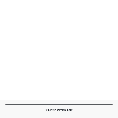
BEZPIECZNE PŁATNOŚCI
SZYBKA DOSTAWA
DOŁĄCZ DO NAS
ZAPISZ WYBRANE