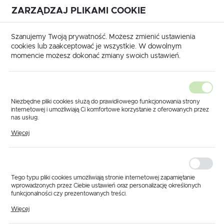
ZARZĄDZAJ PLIKAMI COOKIE
USTAWIENIA REGIONALNE
International shipping available
|
Translate to English
Szanujemy Twoją prywatność. Możesz zmienić ustawienia
Lokalizacja
cookies lub zaakceptować je wszystkie. W dowolnym
momencie możesz dokonać zmiany swoich ustawień.
Polska
Język
polski
Niezbędne pliki cookies służą do prawidłowego funkcjonowania strony
internetowej i umożliwiają Ci komfortowe korzystanie z oferowanych przez
Waluta
nas usług.
ona główna
Produkty
Zawór sterujący 5 sekcji DURO 5
Pliki cookies odpowiadają na podejmowane przez Ciebie działania w celu
Polski złoty (PLN)
Więcej
Zawór sterujący 5 sekcji
m.in. dostosowania Twoich ustawień preferencji prywatności, logowania czy
wypełniania formularzy. Dzięki plikom cookies strona, z której korzystasz,
może działać bez zakłóceń.
DURO 5
ZAPISZ
Tego typu pliki cookies umożliwiają stronie internetowej zapamiętanie
wprowadzonych przez Ciebie ustawień oraz personalizację określonych
funkcjonalności czy prezentowanych treści.
Dzięki tym plikom cookies możemy zapewnić Ci większy komfort
Więcej
korzystania z funkcjonalności naszej strony poprzez dopasowanie jej do
Twoich indywidualnych preferencji. Wyrażenie zgody na funkcjonalne i