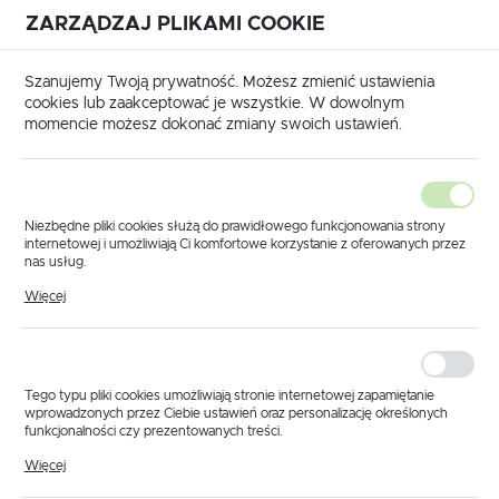
ZARZĄDZAJ PLIKAMI COOKIE
USTAWIENIA REGIONALNE
International shipping available
|
Translate to English
Szanujemy Twoją prywatność. Możesz zmienić ustawienia
Lokalizacja
cookies lub zaakceptować je wszystkie. W dowolnym
momencie możesz dokonać zmiany swoich ustawień.
Polska
Język
polski
Niezbędne pliki cookies służą do prawidłowego funkcjonowania strony
internetowej i umożliwiają Ci komfortowe korzystanie z oferowanych przez
Waluta
nas usług.
Strona główna
Produkty
Dysza BD 80° 03 VK
Pliki cookies odpowiadają na podejmowane przez Ciebie działania w celu
Polski złoty (PLN)
Więcej
Dysza BD 80° 03 VK
m.in. dostosowania Twoich ustawień preferencji prywatności, logowania czy
wypełniania formularzy. Dzięki plikom cookies strona, z której korzystasz,
może działać bez zakłóceń.
ZAPISZ
Tego typu pliki cookies umożliwiają stronie internetowej zapamiętanie
wprowadzonych przez Ciebie ustawień oraz personalizację określonych
funkcjonalności czy prezentowanych treści.
Dzięki tym plikom cookies możemy zapewnić Ci większy komfort
Więcej
korzystania z funkcjonalności naszej strony poprzez dopasowanie jej do
Twoich indywidualnych preferencji. Wyrażenie zgody na funkcjonalne i