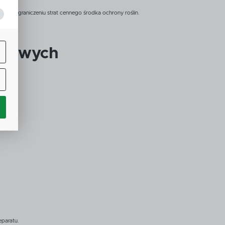
ym ograniczeniu strat cennego środka ochrony roślin.
j
ydowych
ą
w.
ne
h
i
paratu.