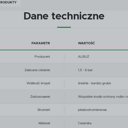
PRODUKTY
Dane techniczne
PARAMETR
WARTOŚĆ
Producent
ALBUZ
Zalecane ciśnienie
1,5 - 6 bar
Wielkość kropel
średnie - bardzo grube
Zastosowanie
Wszystkie środki ochrony roślin i
Strumień
płaskostrumieniowa
Materiał
Ceramika