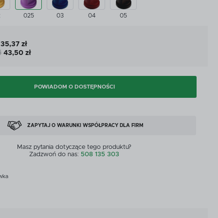
CYJNE
PRZEPŁYWOMIERZE I CZUJNIKI
2
025
03
04
05
CYJNE
PRZEPŁYWOMIERZE I CZUJNIKI
MASZYNY DOSTĘPNE OD RĘKI
35,37 zł
ł
43,50 zł
ZOBACZ WSZYSTKICH
MASZYNY DOSTĘPNE OD RĘKI
POWIADOM O DOSTĘPNOŚCI
ZAPYTAJ O WARUNKI WSPÓŁPRACY DLA FIRM
Masz pytania dotyczące tego produktu?
Zadzwoń do nas:
508 135 303
wka