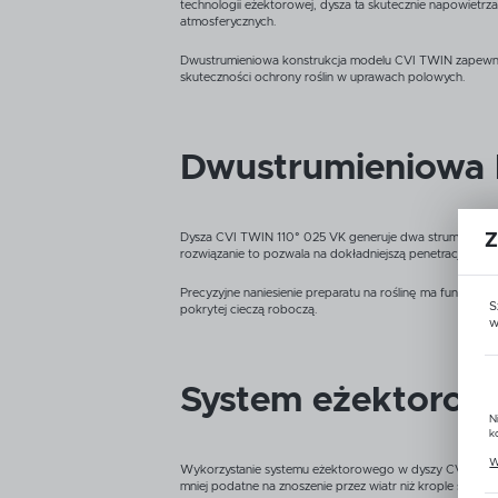
technologii eżektorowej, dysza ta skutecznie napowietrz
atmosferycznych.
Dwustrumieniowa konstrukcja modelu CVI TWIN zapewnia do
skuteczności ochrony roślin w uprawach polowych.
Dwustrumieniowa k
Dysza CVI TWIN 110° 025 VK generuje dwa strumienie ci
Z
rozwiązanie to pozwala na dokładniejszą penetrację łan
Precyzyjne naniesienie preparatu na roślinę ma fundame
S
pokrytej cieczą roboczą.
w
System eżektorow
N
k
P
W
u
Wykorzystanie systemu eżektorowego w dyszy CVI TWIN p
z
mniej podatne na znoszenie przez wiatr niż krople stand