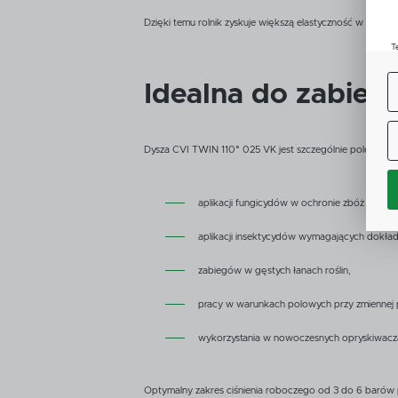
Dzięki temu rolnik zyskuje większą elastyczność w pla
T
u
D
W
Idealna do zabieg
s
f
Dysza CVI TWIN 110° 025 VK jest szczególnie polecana d
A
C
W
i
n
aplikacji fungicydów w ochronie zbóż i rzepa
Z
p
aplikacji insektycydów wymagających dokła
D
n
zabiegów w gęstych łanach roślin,
P
W
T
pracy w warunkach polowych przy zmiennej
p
o
t
wykorzystania w nowoczesnych opryskiwacz
Optymalny zakres ciśnienia roboczego od 3 do 6 baró