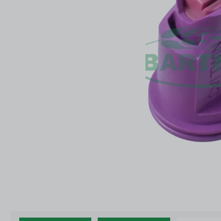
ŚRODKI DO CZYSZCZENIA I KONSERWACJI
ZŁĄ
ŚRODKI DO CZYSZCZENIA I KONSERWACJI
ZŁĄ
DOD
AKCESORIA ZAWORÓW KULOWYCH
OPR
DOD
AKCESORIA ZAWORÓW KULOWYCH
OPR
CZĘŚCI WG PRODUCENTA
OUT
CZĘŚCI WG PRODUCENTA
OUT