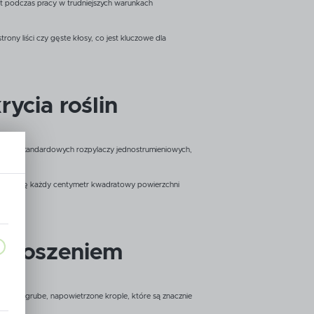
wet podczas pracy w trudniejszych warunkach
ony liści czy gęste kłosy, co jest kluczowe dla
ycia roślin
wie do standardowych rozpylaczy jednostrumieniowych,
 liczy się każdy centymetr kwadratowy powierzchni
 znoszeniem
a,
stają grube, napowietrzone krople, które są znacznie