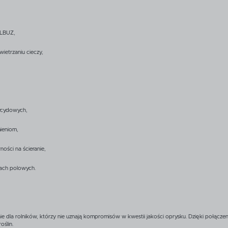
ALBUZ,
ietrzaniu cieczy,
tycydowych,
ieniom,
ości na ścieranie,
ach polowych.
 dla rolników, którzy nie uznają kompromisów w kwestii jakości oprysku. Dzięki połączen
ślin.