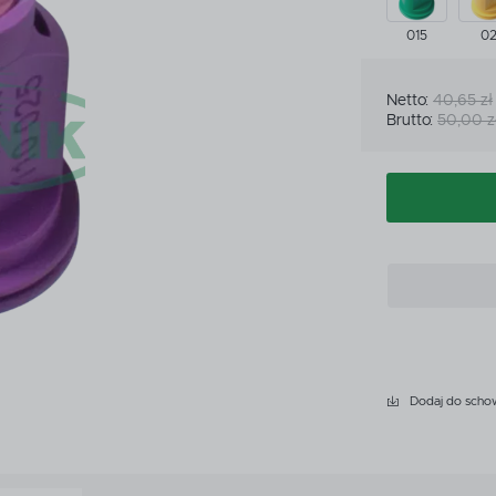
CZKI
MIARKI I KUBKI KALIBRA
015
0
CZKI
MIARKI I KUBKI KALIBRA
ATKOWE WYPOSAŻENIE
PRZEKŁADNIE
Netto:
40,65 zł
YSKIWACZA
Brutto:
50,00 z
ATKOWE WYPOSAŻENIE
PRZEKŁADNIE
YSKIWACZA
LET
LET
Dodaj do scho