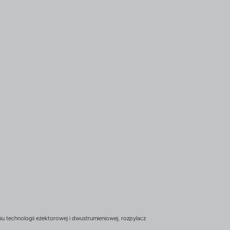
iu technologii eżektorowej i dwustrumieniowej, rozpylacz