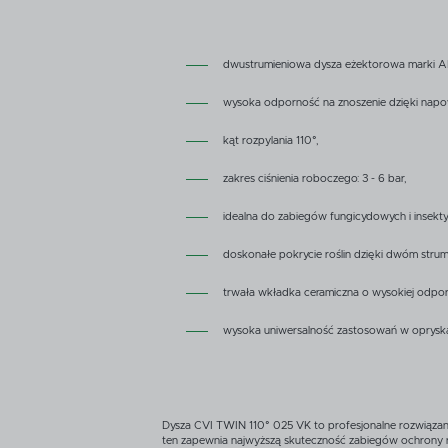
dwustrumieniowa dysza eżektorowa marki 
wysoka odporność na znoszenie dzięki napow
kąt rozpylania 110°,
zakres ciśnienia roboczego: 3 - 6 bar,
idealna do zabiegów fungicydowych i insek
doskonałe pokrycie roślin dzięki dwóm strum
trwała wkładka ceramiczna o wysokiej odporn
wysoka uniwersalność zastosowań w oprysk
Dysza CVI TWIN 110° 025 VK to profesjonalne rozwiązanie
ten zapewnia najwyższą skuteczność zabiegów ochrony ro