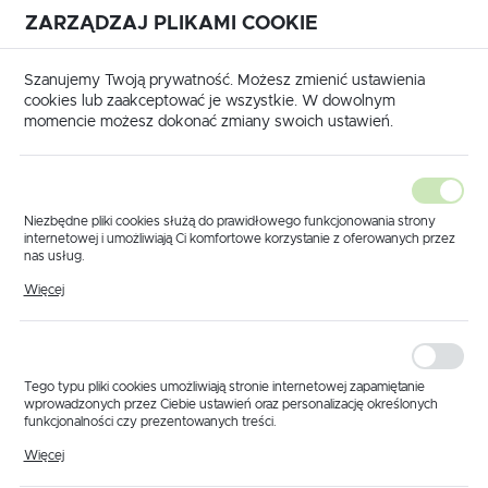
ZARZĄDZAJ PLIKAMI COOKIE
USTAWIENIA REGIONALNE
International shipping available
|
Translate to English
Szanujemy Twoją prywatność. Możesz zmienić ustawienia
Lokalizacja
cookies lub zaakceptować je wszystkie. W dowolnym
momencie możesz dokonać zmiany swoich ustawień.
Polska
Język
polski
Niezbędne pliki cookies służą do prawidłowego funkcjonowania strony
internetowej i umożliwiają Ci komfortowe korzystanie z oferowanych przez
Waluta
nas usług.
ówna
Produkty
Przepływomierz 1" 10-200 l/min 50 bar
Pliki cookies odpowiadają na podejmowane przez Ciebie działania w celu
Polski złoty (PLN)
Więcej
Przepływomierz 1" 10-
m.in. dostosowania Twoich ustawień preferencji prywatności, logowania czy
wypełniania formularzy. Dzięki plikom cookies strona, z której korzystasz,
może działać bez zakłóceń.
200 l/min 50 bar
ZAPISZ
Tego typu pliki cookies umożliwiają stronie internetowej zapamiętanie
wprowadzonych przez Ciebie ustawień oraz personalizację określonych
funkcjonalności czy prezentowanych treści.
Dzięki tym plikom cookies możemy zapewnić Ci większy komfort
Więcej
korzystania z funkcjonalności naszej strony poprzez dopasowanie jej do
Twoich indywidualnych preferencji. Wyrażenie zgody na funkcjonalne i