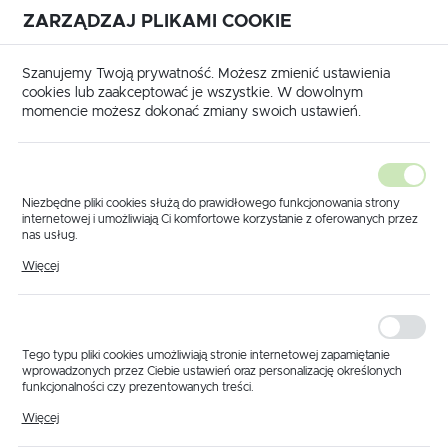
ZARZĄDZAJ PLIKAMI COOKIE
USTAWIENIA REGIONALNE
International shipping available
|
Translate to English
Szanujemy Twoją prywatność. Możesz zmienić ustawienia
Lokalizacja
cookies lub zaakceptować je wszystkie. W dowolnym
momencie możesz dokonać zmiany swoich ustawień.
Polska
Język
polski
Niezbędne pliki cookies służą do prawidłowego funkcjonowania strony
internetowej i umożliwiają Ci komfortowe korzystanie z oferowanych przez
Waluta
nas usług.
Produkty
Przepływomierz 1 1/4" 10-100 l/min 20 bar
Pliki cookies odpowiadają na podejmowane przez Ciebie działania w celu
Polski złoty (PLN)
Więcej
Przepływomierz 1 1/4"
m.in. dostosowania Twoich ustawień preferencji prywatności, logowania czy
wypełniania formularzy. Dzięki plikom cookies strona, z której korzystasz,
może działać bez zakłóceń.
10-100 l/min 20 bar
ZAPISZ
Tego typu pliki cookies umożliwiają stronie internetowej zapamiętanie
wprowadzonych przez Ciebie ustawień oraz personalizację określonych
funkcjonalności czy prezentowanych treści.
Dzięki tym plikom cookies możemy zapewnić Ci większy komfort
Więcej
korzystania z funkcjonalności naszej strony poprzez dopasowanie jej do
Twoich indywidualnych preferencji. Wyrażenie zgody na funkcjonalne i